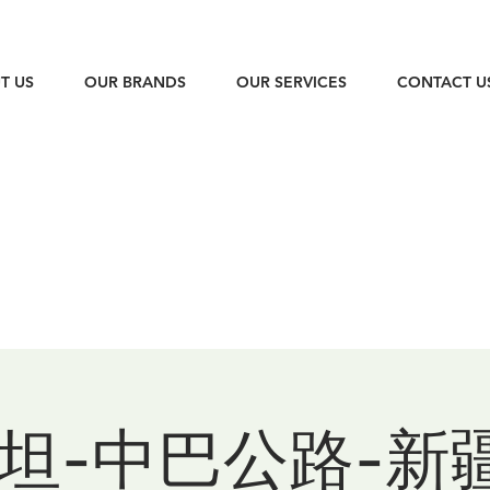
T US
OUR BRANDS
OUR SERVICES
CONTACT U
坦-中巴公路-新疆