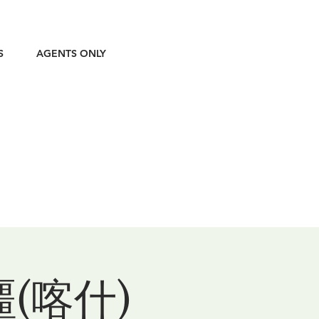
S
AGENTS ONLY
(喀什)